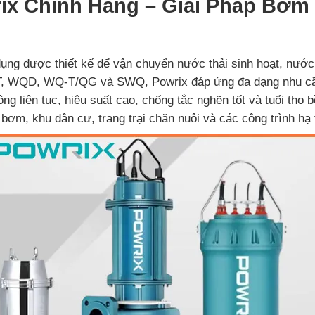
x Chính Hãng – Giải Pháp Bơm
g được thiết kế để vận chuyển nước thải sinh hoạt, nước t
, WQD, WQ-T/QG và SWQ, Powrix đáp ứng đa dạng nhu cầu 
g liên tục, hiệu suất cao, chống tắc nghẽn tốt và tuổi thọ b
ơm, khu dân cư, trang trại chăn nuôi và các công trình hạ 