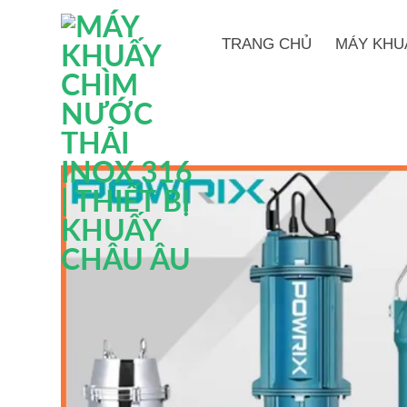
Bỏ
qua
TRANG CHỦ
MÁY KHU
nội
dung