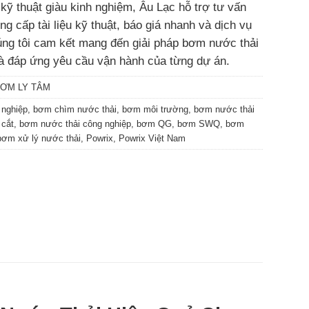
 kỹ thuật giàu kinh nghiệm, Âu Lạc hỗ trợ tư vấn
g cấp tài liệu kỹ thuật, báo giá nhanh và dịch vụ
ng tôi cam kết mang đến giải pháp bơm nước thải
 và đáp ứng yêu cầu vận hành của từng dự án.
ƠM LY TÂM
nghiệp
,
bơm chìm nước thải
,
bơm môi trường
,
bơm nước thải
 cắt
,
bơm nước thải công nghiệp
,
bơm QG
,
bơm SWQ
,
bơm
bơm xử lý nước thải
,
Powrix
,
Powrix Việt Nam