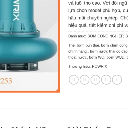
và tuổi thọ cao. Với đội ngũ
lựa chọn model phù hợp, cun
hậu mãi chuyên nghiệp. Chú
hiệu quả, tiết kiệm chi phí
Danh mục:
BƠM CÔNG NGHIỆP
,
B
Thẻ:
bơm bùn thải
,
bơm chìm công 
chính hãng.
,
bơm nước thải có dao
thoát nước
,
bơm WQ
,
bơm WQD
,
Thương hiệu:
POWRIX