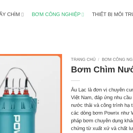
ẤY CHÌM
BƠM CÔNG NGHIỆP
THIẾT BỊ MÔI 
TRANG CHỦ
/
BƠM CÔNG NG
Bơm Chìm Nướ
Âu Lạc là đơn vị chuyên cu
Việt Nam, đáp ứng nhu cầu 
nước thải và công trình hạ 
các dòng bơm Powrix như
pháp bơm chuyên dụng khác
chứng từ xuất xứ và chất l