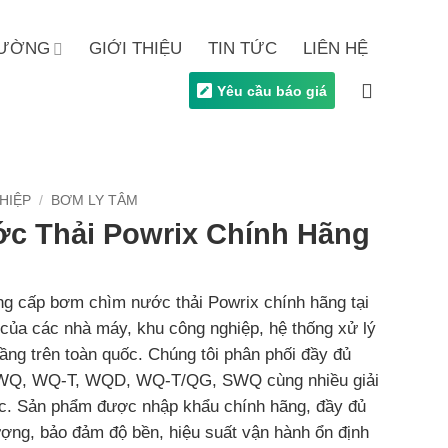
TRƯỜNG
GIỚI THIỆU
TIN TỨC
LIÊN HỆ
Yêu cầu báo giá
HIỆP
/
BƠM LY TÂM
c Thải Powrix Chính Hãng
ng cấp bơm chìm nước thải Powrix chính hãng tại
của các nhà máy, khu công nghiệp, hệ thống xử lý
tầng trên toàn quốc. Chúng tôi phân phối đầy đủ
 WQ, WQ-T, WQD, WQ-T/QG, SWQ cùng nhiều giải
. Sản phẩm được nhập khẩu chính hãng, đầy đủ
ượng, bảo đảm độ bền, hiệu suất vận hành ổn định