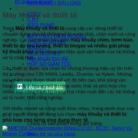
khí hiệu suất cao
MÁY KHUẤY ĐÀI LOAN
BƠM CÔNG NGHIỆP
Máy khuấy và thiết bị
EDDY
C.R.I
IERS PUMP
Máy khuấy và thiết bị
Trang
cung cấp các dòng thiết bị
THIẾT BỊ MÔI TRƯỜNG
chuyên dụng cho hệ thống xử lý nước thải, chăn nuôi và công
MÁY PHÁT ĐIỆN BIOGAS
máy khuấy chìm, bơm bùn,
nghiệp. Các sản phẩm bao gồm
THIẾT BỊ ĐO KHÍ
thiết bị đo lưu lượng, thiết bị biogas và nhiều giải pháp
BINDER
kỹ thuật khác
giúp nâng cao hiệu quả vận hành của hệ thống
MÁY THỔI KHÍ
xử lý chất thải.
Máy khuấy trục dài
HỘP SỐ GIẢM TỐC
Các thiết bị được lựa chọn từ những thương hiệu uy tín trên
GIỚI THIỆU
thị trường như
CRI-MAN
,
Landia
,
Zirantec
và
Xylem
. Những
TIN TỨC
sản phẩm này được thiết kế với độ bền cao, khả năng vận
LIÊN HỆ
hành ổn định trong môi trường nước thải và phù hợp cho
Yêu cầu báo giá
nhiều loại công trình từ trang trại chăn nuôi đến các hệ thống
xử lý nước thải công nghiệp.
Với nhiều model và công suất khác nhau, trang danh mục này
máy khuấy và thiết bị
giúp người dùng dễ dàng lựa chọn
phù hợp cho từng ứng dụng thực tế
.
Chưa có sản phẩm trong giỏ hàng.
Quay trở lại cửa hàng