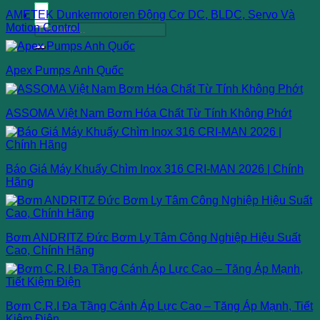
AMETEK Dunkermotoren Động Cơ DC, BLDC, Servo Và
Motion Control
Tìm
kiếm:
Apex Pumps Anh Quốc
ASSOMA Việt Nam Bơm Hóa Chất Từ Tính Không Phớt
Báo Giá Máy Khuấy Chìm Inox 316 CRI-MAN 2026 | Chính
Hãng
Bơm ANDRITZ Đức Bơm Ly Tâm Công Nghiệp Hiệu Suất
Cao, Chính Hãng
Bơm C.R.I Đa Tầng Cánh Áp Lực Cao – Tăng Áp Mạnh, Tiết
Kiệm Điện