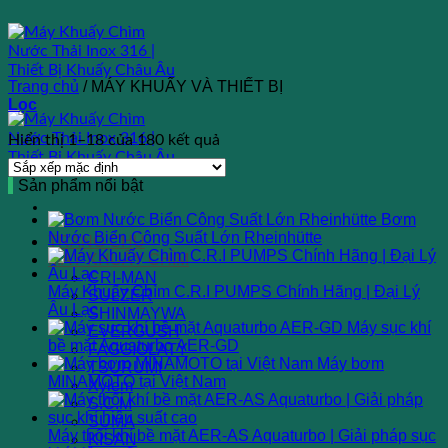
Bỏ
qua
nội
dung
Trang chủ
/
MÁY KHUẤY VÀ THIẾT BỊ
Lọc
Hiển thị 1–18 của 180 kết quả
Sản phẩm nổi bật
Bơm
Nước Biển Công Suất Lớn Rheinhütte
TRANG CHỦ
MÁY KHUẤY CHÌM
CRI-MAN
Máy Khuấy Chìm C.R.I PUMPS Chính Hãng | Đại Lý
SULZER
Âu Lạc
SHINMAYWA
Máy sục khí
EVERGUSH
bề mặt Aquaturbo AER-GD
FAGGIOLATY
Máy bơm
TSURUMI
MINAMOTO tại Việt Nam
Xylem
S.C.M
SUMA
Máy thổi khí bề mặt AER-AS Aquaturbo | Giải pháp sục
KISAN