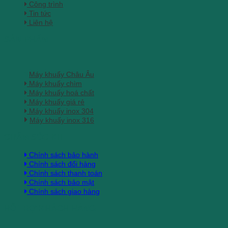
Công trình
Tin tức
Liên hệ
SẢN PHẨM
Máy khuấy Châu Âu
Máy khuấy chìm
Máy khuấy hoá chất
Máy khuấy giá rẻ
Máy khuấy inox 304
Máy khuấy inox 316
CHĂM SÓC KH
Chính sách bảo hành
Chính sách đổi hàng
Chính sách thanh toán
Chính sách bảo mật
Chính sách giao hàng
HỖ TRỢ KHÁCH HÀNG