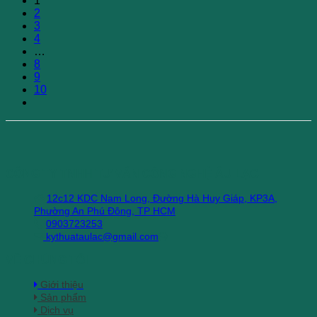
1
2
3
4
…
8
9
10
CÔNG TY TNHH TƯ VẤN CÔNG NGHỆ ÂU LẠC
12c12 KDC Nam Long, Đường Hà Huy Giáp, KP3A,
Phường An Phú Đông, TP HCM
0903723253
kythuataulac@gmail.com
VỀ CHÚNG TÔI
Giới thiệu
Sản phẩm
Dịch vụ