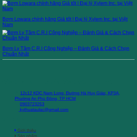
Bơm Lowara chính hãng Giá tốt | Đại lý Xylem Inc. tại Việt
Nam
Bơm Ly Tâm C.R.I Công Nghiệp – Đánh Giá & Cách Chọn
Chuẩn Nhất
CÔNG TY TNHH TƯ VẤN CÔNG NGHỆ ÂU LẠC
12c12 KDC Nam Long, Đường Hà Huy Giáp, KP3A,
Phường An Phú Đông, TP HCM
0903723253
kythuataulac@gmail.com
VỀ CHÚNG TÔI
Giới thiệu
Sản phẩm