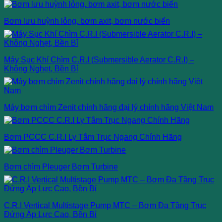
Bơm lưu huỳnh lỏng, bơm axit, bơm nước biển
Máy Sục Khí Chìm C.R.I (Submersible Aerator C.R.I) –
Không Nghẹt, Bền Bỉ
Máy bơm chìm Zenit chính hãng đại lý chính hãng Việt Nam
Bơm PCCC C.R.I Ly Tâm Trục Ngang Chính Hãng
Bơm chìm Pleuger Bơm Turbine
C.R.I Vertical Multistage Pump MTC – Bơm Đa Tầng Trục
Đứng Áp Lực Cao, Bền Bỉ