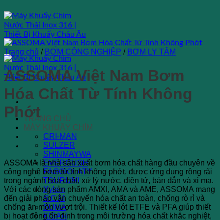
Bỏ
qua
nội
dung
Trang chủ
/
BƠM CÔNG NGHIỆP
/
BƠM LY TÂM
ASSOMA Việt Nam Bơm
Hóa Chất Từ Tính Không
Phớt
TRANG CHỦ
MÁY KHUẤY CHÌM
CRI-MAN
SULZER
SHINMAYWA
ASSOMA là nhà sản xuất bơm hóa chất hàng đầu chuyên về
EVERGUSH
công nghệ bơm từ tính không phớt, được ứng dụng rộng rãi
FAGGIOLATY
trong ngành hóa chất, xử lý nước, điện tử, bán dẫn và xi mạ.
TSURUMI
Với các dòng sản phẩm AMXI, AMA và AME, ASSOMA mang
Xylem
đến giải pháp vận chuyển hóa chất an toàn, chống rò rỉ và
S.C.M
chống ăn mòn vượt trội. Thiết kế lót ETFE và PFA giúp thiết
SUMA
bị hoạt động ổn định trong môi trường hóa chất khắc nghiệt,
KISAN