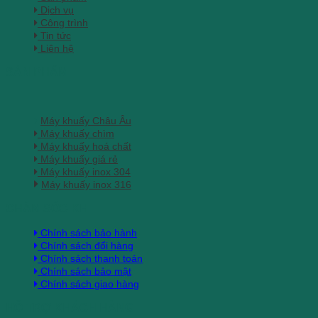
Dịch vụ
Công trình
Tin tức
Liên hệ
SẢN PHẨM
Máy khuấy Châu Âu
Máy khuấy chìm
Máy khuấy hoá chất
Máy khuấy giá rẻ
Máy khuấy inox 304
Máy khuấy inox 316
CHĂM SÓC KH
Chính sách bảo hành
Chính sách đổi hàng
Chính sách thanh toán
Chính sách bảo mật
Chính sách giao hàng
HỖ TRỢ KHÁCH HÀNG