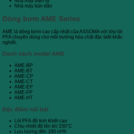
Nhà máy điện tử
Nhà máy bán dẫn
Dòng bơm AME Series
AME là dòng bơm cao cấp nhất của ASSOMA với lớp lót
PFA chuyên dùng cho môi trường hóa chất đặc biệt khắc
nghiệt.
Danh sách model AME
AME-BP
AME-BT
AME-CP
AME-CT
AME-EP
AME-FP
AME-HT
Đặc điểm nổi bật
Lót PFA độ tinh khiết cao
Chịu nhiệt độ lên tới 150°C
Lưu lượng đến 180 m³/h