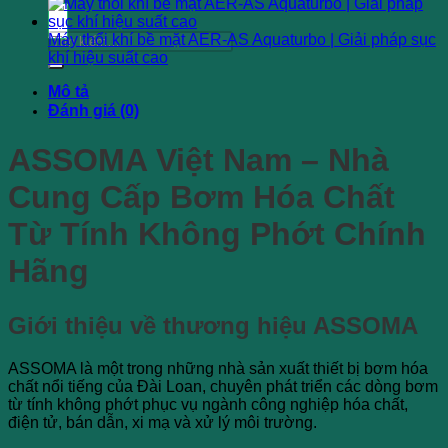
Tìm
Máy thổi khí bề mặt AER-AS Aquaturbo | Giải pháp sục
kiếm:
khí hiệu suất cao
Mô tả
Đánh giá (0)
ASSOMA Việt Nam – Nhà
Cung Cấp Bơm Hóa Chất
Từ Tính Không Phớt Chính
Hãng
Giới thiệu về thương hiệu ASSOMA
ASSOMA là một trong những nhà sản xuất thiết bị bơm hóa
chất nổi tiếng của Đài Loan, chuyên phát triển các dòng bơm
từ tính không phớt phục vụ ngành công nghiệp hóa chất,
điện tử, bán dẫn, xi mạ và xử lý môi trường.