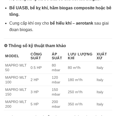
Bể UASB, bể kỵ khí, hầm biogas composite hoặc bê
tông.
Cung cấp khí oxy cho
bể hiếu khí – aerotank
sau giai
đoạn biogas.
⚙️
Thông số kỹ thuật tham khảo
CÔNG
ÁP
LƯU LƯỢNG
XUẤT
MODEL
SUẤT
SUẤT
KHÍ
XỨ
MAPRO MLT
80
0.5 HP
80 m³/h
Italy
50
mbar
MAPRO MLT
120
2 HP
180 m³/h
Italy
100
mbar
MAPRO MLT
150
3 HP
250 m³/h
Italy
150
mbar
MAPRO MLT
200
5 HP
350 m³/h
Italy
200
mbar