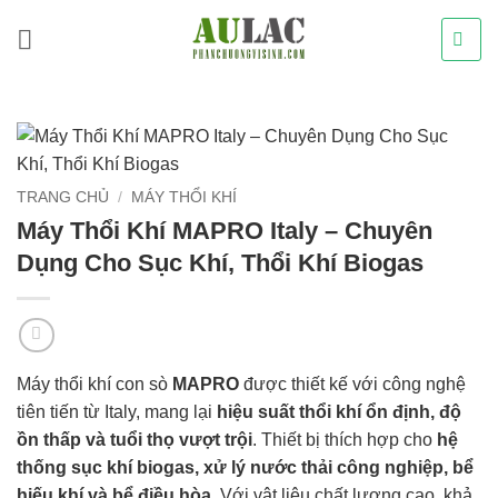
Bỏ
qua
nội
dung
TRANG CHỦ
/
MÁY THỔI KHÍ
Máy Thổi Khí MAPRO Italy – Chuyên
Dụng Cho Sục Khí, Thổi Khí Biogas
Máy thổi khí con sò
MAPRO
được thiết kế với công nghệ
tiên tiến từ Italy, mang lại
hiệu suất thổi khí ổn định, độ
ồn thấp và tuổi thọ vượt trội
. Thiết bị thích hợp cho
hệ
thống sục khí biogas, xử lý nước thải công nghiệp, bể
hiếu khí và bể điều hòa
. Với vật liệu chất lượng cao, khả