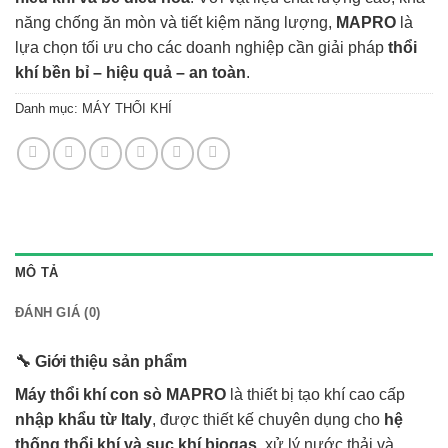
năng chống ăn mòn và tiết kiệm năng lượng,
MAPRO
là
lựa chọn tối ưu cho các doanh nghiệp cần giải pháp
thổi
khí bền bỉ – hiệu quả – an toàn
.
Danh mục:
MÁY THỔI KHÍ
MÔ TẢ
ĐÁNH GIÁ (0)
🔧 Giới thiệu sản phẩm
Máy thổi khí con sò MAPRO
là thiết bị tạo khí cao cấp
nhập khẩu từ Italy
, được thiết kế chuyên dụng cho
hệ
thống thổi khí và sục khí biogas
, xử lý nước thải và