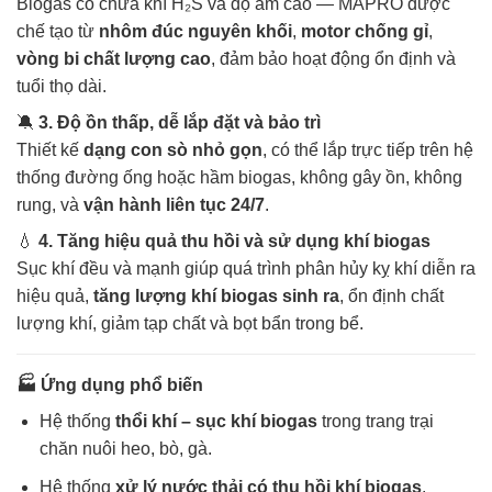
Biogas có chứa khí H₂S và độ ẩm cao — MAPRO được
chế tạo từ
nhôm đúc nguyên khối
,
motor chống gỉ
,
vòng bi chất lượng cao
, đảm bảo hoạt động ổn định và
tuổi thọ dài.
🔕
3. Độ ồn thấp, dễ lắp đặt và bảo trì
Thiết kế
dạng con sò nhỏ gọn
, có thể lắp trực tiếp trên hệ
thống đường ống hoặc hầm biogas, không gây ồn, không
rung, và
vận hành liên tục 24/7
.
💧
4. Tăng hiệu quả thu hồi và sử dụng khí biogas
Sục khí đều và mạnh giúp quá trình phân hủy kỵ khí diễn ra
hiệu quả,
tăng lượng khí biogas sinh ra
, ổn định chất
lượng khí, giảm tạp chất và bọt bẩn trong bể.
🏭
Ứng dụng phổ biến
Hệ thống
thổi khí – sục khí biogas
trong trang trại
chăn nuôi heo, bò, gà.
Hệ thống
xử lý nước thải có thu hồi khí biogas
.