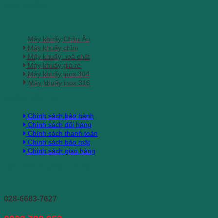
SẢN PHẨM
Máy khuấy Châu Âu
Máy khuấy chìm
Máy khuấy hoá chất
Máy khuấy giá rẻ
Máy khuấy inox 304
Máy khuấy inox 316
CHĂM SÓC KH
Chính sách bảo hành
Chính sách đổi hàng
Chính sách thanh toán
Chính sách bảo mật
Chính sách giao hàng
HỖ TRỢ KHÁCH HÀNG
028-6683-7627