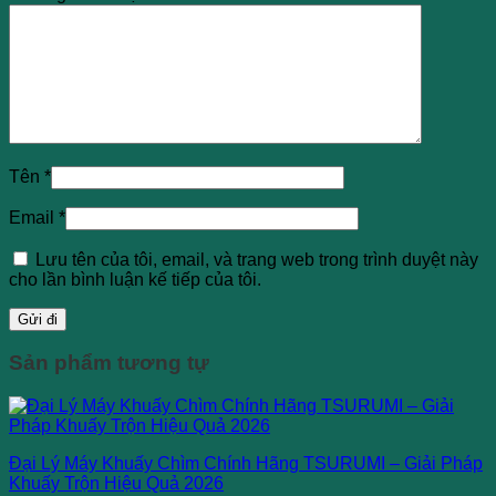
Tên
*
Email
*
Lưu tên của tôi, email, và trang web trong trình duyệt này
cho lần bình luận kế tiếp của tôi.
Sản phẩm tương tự
Đại Lý Máy Khuấy Chìm Chính Hãng TSURUMI – Giải Pháp
Khuấy Trộn Hiệu Quả 2026