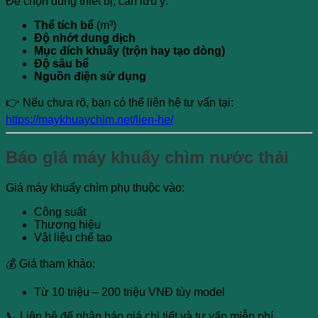
Để chọn đúng thiết bị, cần lưu ý:
Thể tích bể
(m³)
Độ nhớt dung dịch
Mục đích khuấy (trộn hay tạo dòng)
Độ sâu bể
Nguồn điện sử dụng
👉 Nếu chưa rõ, bạn có thể liên hệ tư vấn tại:
https://maykhuaychim.net/lien-he/
Báo giá máy khuấy chìm nước thải
Giá máy khuấy chìm phụ thuộc vào:
Công suất
Thương hiệu
Vật liệu chế tạo
💰 Giá tham khảo:
Từ 10 triệu – 200 triệu VNĐ tùy model
📞 Liên hệ để nhận báo giá chi tiết và tư vấn miễn phí.