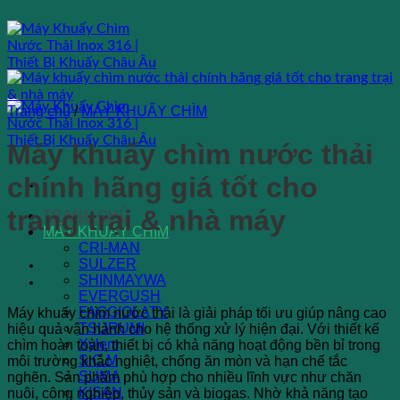
Bỏ
qua
nội
dung
Trang chủ
/
MÁY KHUẤY CHÌM
Máy khuấy chìm nước thải
chính hãng giá tốt cho
trang trại & nhà máy
TRANG CHỦ
MÁY KHUẤY CHÌM
CRI-MAN
SULZER
SHINMAYWA
EVERGUSH
FAGGIOLATY
Máy khuấy chìm nước thải là giải pháp tối ưu giúp nâng cao
TSURUMI
hiệu quả vận hành cho hệ thống xử lý hiện đại. Với thiết kế
Xylem
chìm hoàn toàn, thiết bị có khả năng hoạt động bền bỉ trong
S.C.M
môi trường khắc nghiệt, chống ăn mòn và hạn chế tắc
SUMA
nghẽn. Sản phẩm phù hợp cho nhiều lĩnh vực như chăn
KISAN
nuôi, công nghiệp, thủy sản và biogas. Nhờ khả năng tạo