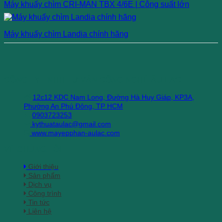
Máy khuấy chìm CRI-MAN TBX 4/6E | Công suất lớn
Máy khuấy chìm Landia chính hãng
CÔNG TY TNHH TƯ VẤN CÔNG NGHỆ ÂU LẠC
12c12 KDC Nam Long, Đường Hà Huy Giáp, KP3A,
Phường An Phú Đông, TP HCM
0903723253
kythuataulac@gmail.com
www.mayepphan-aulac.com
VỀ CHÚNG TÔI
Giới thiệu
Sản phẩm
Dịch vụ
Công trình
Tin tức
Liên hệ