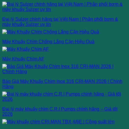
Đại lý Sulzer chính hãng tại Việt Nam | Phân phối bơm &
máy khuấy Sulzer uy tín
Máy Khuấy Chìm Chống Lắng Cặn Hiệu Quả
Máy Khuấy Chìm AF
Báo Giá Máy Khuấy Chìm Inox 316 CRI-MAN 2026 | Chính
Hãng
Đại lý máy khuấy chìm C.R.I Pumps chính hãng – Giá tốt
2026