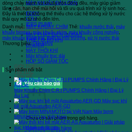
MÁY KHUẤY ĐÀI LOAN
dòng chảy mạnh và khuấy trộn đồng đều, máy giúp giảm
BƠM CÔNG NGHIỆP
lắng cặn, hạn chế mùi hôi và tối ưu quá trình xử lý sinh học.
EDDY
Đây là thiết bị không thể thiếu cho các hệ thống xử lý nước
C.R.I
thải quy mô từ nhỏ đến lớn.
IERS PUMP
Danh mục:
MÁY KHUẤY CHÌM
Thẻ:
khuấy nước thải
,
máy
THIẾT BỊ MÔI TRƯỜNG
khuấy biogas
,
máy khuấy chìm
,
máy khuấy công nghiệp
,
MÁY PHÁT ĐIỆN BIOGAS
máy khuấy trang trại
,
thiết bị môi trường
,
xử lý nước thải
THIẾT BỊ ĐO KHÍ
Thương hiệu:
CRI-MAN
BINDER
MÁY THỔI KHÍ
Máy khuấy trục dài
HỘP SỐ GIẢM TỐC
GIỚI THIỆU
Sản phẩm nổi bật
TIN TỨC
LIÊN HỆ
Yêu cầu báo giá
Máy Khuấy Chìm C.R.I PUMPS Chính Hãng | Đại Lý
Âu Lạc
Máy sục khí
bề mặt Aquaturbo AER-GD
Máy bơm
MINAMOTO tại Việt Nam
Chưa có sản phẩm trong giỏ hàng.
Quay trở lại cửa hàng