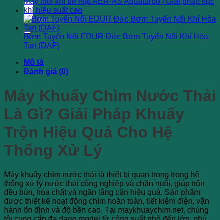
Máy thổi khí bề mặt AER-AS Aquaturbo | Giải pháp sục
khí hiệu suất cao
Tìm
kiếm:
Bơm Tuyển Nổi EDUR Đức Bơm Tuyển Nổi Khí Hòa
Tan (DAF)
Mô tả
Đánh giá (0)
Máy Khuấy Chìm Nước Thải
Là Gì? Giải Pháp Khuấy
Trộn Hiệu Quả Cho Hệ
Thống Xử Lý
Máy khuấy chìm nước thải là thiết bị quan trọng trong hệ
thống xử lý nước thải công nghiệp và chăn nuôi, giúp trộn
đều bùn, hóa chất và ngăn lắng cặn hiệu quả. Sản phẩm
được thiết kế hoạt động chìm hoàn toàn, tiết kiệm điện, vận
hành ổn định và độ bền cao. Tại maykhuaychim.net, chúng
tôi cung cấp đa dạng model từ công suất nhỏ đến lớn, phù