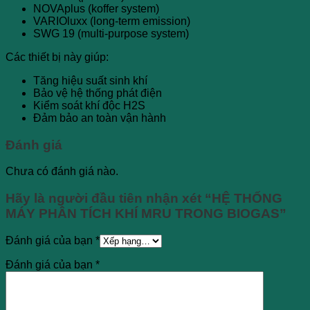
NOVAplus (koffer system)
VARIOluxx (long-term emission)
SWG 19 (multi-purpose system)
Các thiết bị này giúp:
Tăng hiệu suất sinh khí
Bảo vệ hệ thống phát điện
Kiểm soát khí độc H2S
Đảm bảo an toàn vận hành
Đánh giá
Chưa có đánh giá nào.
Hãy là người đầu tiên nhận xét “HỆ THỐNG
MÁY PHÂN TÍCH KHÍ MRU TRONG BIOGAS”
Đánh giá của bạn
*
Đánh giá của bạn
*