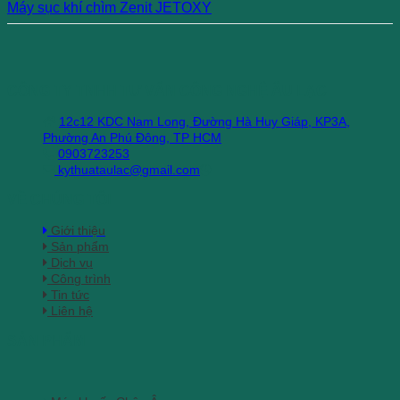
Máy sục khí chìm Zenit JETOXY
CÔNG TY TNHH TƯ VẤN CÔNG NGHỆ ÂU LẠC
12c12 KDC Nam Long, Đường Hà Huy Giáp, KP3A,
Phường An Phú Đông, TP HCM
0903723253
kythuataulac@gmail.com
VỀ CHÚNG TÔI
Giới thiệu
Sản phẩm
Dịch vụ
Công trình
Tin tức
Liên hệ
SẢN PHẨM