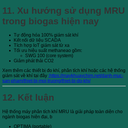
11. Xu hướng sử dụng MRU
trong biogas hiện nay
Tự động hóa 100% giám sát khí
Kết nối dữ liệu SCADA
Tích hợp IoT giám sát từ xa
Tối ưu hiệu suất methaneao gồm:
SWG 100 (core system)
Giảm phát thải CO2
Xem thêm các thiết bị đo khí, phân tích khí hoặc các hệ thống
giám sát về khí tại đây
:https://maykhuaychim.net/danh-muc-
san-pham/thiet-bi-moi-truong/thiet-bi-do-khi/
12. Kết luận
Hệ thống máy phân tích khí MRU là giải pháp toàn diện cho
ngành biogas hiện đại, b
OPTIMA (portable)