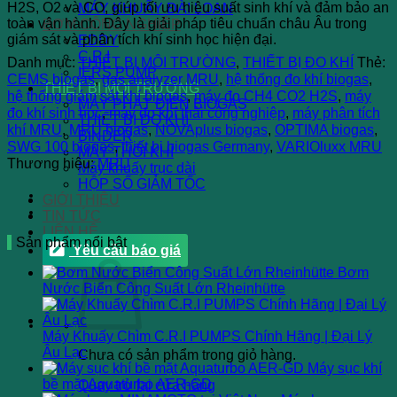
H2S, O2 và CO, giúp tối ưu hiệu suất sinh khí và đảm bảo an
MÁY KHUẤY ĐÀI LOAN
toàn vận hành. Đây là giải pháp tiêu chuẩn châu Âu trong
BƠM CÔNG NGHIỆP
giám sát và phân tích khí sinh học hiện đại.
EDDY
C.R.I
Danh mục:
THIẾT BỊ MÔI TRƯỜNG
,
THIẾT BỊ ĐO KHÍ
Thẻ:
IERS PUMP
CEMS biogas
,
gas analyzer MRU
,
hệ thống đo khí biogas
,
THIẾT BỊ MÔI TRƯỜNG
hệ thống giám sát khí biogas
,
máy đo CH4 CO2 H2S
,
máy
MÁY PHÁT ĐIỆN BIOGAS
đo khí sinh học
,
máy đo khí thải công nghiệp
,
máy phân tích
THIẾT BỊ ĐO KHÍ
khí MRU
,
MRU biogas
,
NOVAplus biogas
,
OPTIMA biogas
,
BINDER
SWG 100 biogas
,
thiết bị biogas Germany
,
VARIOluxx MRU
MÁY THỔI KHÍ
Thương hiệu:
MRU
Máy khuấy trục dài
HỘP SỐ GIẢM TỐC
GIỚI THIỆU
TIN TỨC
LIÊN HỆ
Sản phẩm nổi bật
Yêu cầu báo giá
Bơm
Nước Biển Công Suất Lớn Rheinhütte
Máy Khuấy Chìm C.R.I PUMPS Chính Hãng | Đại Lý
Âu Lạc
Chưa có sản phẩm trong giỏ hàng.
Máy sục khí
bề mặt Aquaturbo AER-GD
Quay trở lại cửa hàng