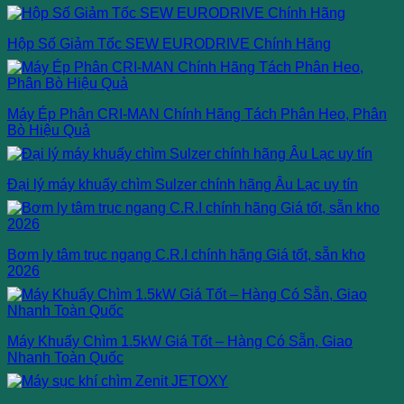
Hộp Số Giảm Tốc SEW EURODRIVE Chính Hãng
Máy Ép Phân CRI-MAN Chính Hãng Tách Phân Heo, Phân
Bò Hiệu Quả
Đại lý máy khuấy chìm Sulzer chính hãng Âu Lạc uy tín
Bơm ly tâm trục ngang C.R.I chính hãng Giá tốt, sẵn kho
2026
Máy Khuấy Chìm 1.5kW Giá Tốt – Hàng Có Sẵn, Giao
Nhanh Toàn Quốc