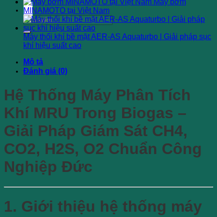
Máy bơm
MINAMOTO tại Việt Nam
Tìm
kiếm:
Máy thổi khí bề mặt AER-AS Aquaturbo | Giải pháp sục
khí hiệu suất cao
Mô tả
Đánh giá (0)
Hệ Thống Máy Phân Tích
Khí MRU Trong Biogas –
Giải Pháp Giám Sát CH4,
CO2, H2S, O2 Chuẩn Công
Nghiệp Đức
1. Giới thiệu hệ thống máy