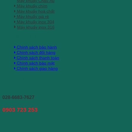
Máy khuấy Châu Âu
Máy khuấy chìm
Máy khuấy hoá chất
Máy khuấy giá rẻ
Máy khuấy inox 304
Máy khuấy inox 316
CHĂM SÓC KH
Chính sách bảo hành
Chính sách đổi hàng
Chính sách thanh toán
Chính sách bảo mật
Chính sách giao hàng
HỖ TRỢ KHÁCH HÀNG
028-6683-7627
0903 723 253