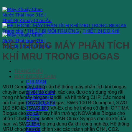
Bỏ
qua
nội
dung
Trang chủ
/
THIẾT BỊ MÔI TRƯỜNG
/
THIẾT BỊ ĐO KHÍ
HỆ THỐNG MÁY PHÂN TÍCH
KHÍ MRU TRONG BIOGAS
TRANG CHỦ
MÁY KHUẤY CHÌM
CRI-MAN
MRU Germany
cung cấp hệ thống máy phân tích khí biogas
SULZER
chuyên dụng với độ chính xác cao, được sử dụng rộng rãi
SHINMAYWA
trong nhà máy biogas, landfill và hệ thống CHP. Các model
EVERGUSH
nổi bật gồm SWG 100 Biogas, SWG 100 BIOcompact, SWG
FAGGIOLATY
100 BIO-Ex, SWG 100 VA-Ex cho hệ thống cố định; OPTIMA
TSURUMI
Biogas cho đo cầm tay hiện trường; NOVAplus Biogas cho
Xylem
phân tích khí dạng koffer; VARIOluxx Syngas cho đo khí dài
S.C.M
hạn; và SWG 19 cho ứng dụng đa khí công nghiệp. Hệ thống
SUMA
MRU cho phép đo chính xác các thành phần CH4, CO2,
KISAN