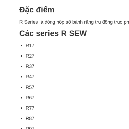
Đặc điểm
R Series là dòng hộp số bánh răng trụ đồng trục ph
Các series R SEW
R17
R27
R37
R47
R57
R67
R77
R87
R97