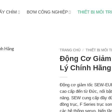
ẤY CHÌM
BƠM CÔNG NGHIỆP
THIẾT BỊ MÔI 
TRANG CHỦ
/
THIẾT BỊ MÔI
Động Cơ Giảm
Lý Chính Hãng
Động cơ giảm tốc SEW-EURO
cao cấp đến từ Đức, nổi bật
năng. SEW cung cấp đầy đủ
đồng trục, F Series trục so
các hệ thống servo, biến 