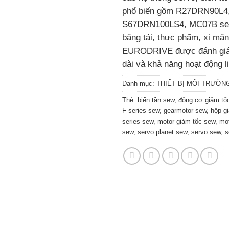
phổ biến gồm R27DRN90L4
S67DRN100LS4, MC07B seri
băng tải, thực phẩm, xi m
EURODRIVE được đánh giá c
dài và khả năng hoạt động l
Danh mục:
THIẾT BỊ MÔI TRƯỜN
Thẻ:
biến tần sew
,
động cơ giảm tố
F series sew
,
gearmotor sew
,
hộp g
series sew
,
motor giảm tốc sew
,
mo
sew
,
servo planet sew
,
servo sew
,
s