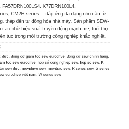
, FA57DRN100LS4, K77DRN100L4,
es, CM2H series… đáp ứng đa dạng nhu cầu từ
ăng, thép đến tự động hóa nhà máy. Sản phẩm SEW-
ao nhờ hiệu suất truyền động mạnh mẽ, tuổi thọ
iên tục trong môi trường công nghiệp khắc nghiệt.
G
c đức
,
động cơ giảm tốc sew eurodrive
,
động cơ sew chính hãng
,
iảm tốc sew eurodrive
,
hộp số công nghiệp sew
,
hộp số sew
,
K
tor sew đức
,
movidrive sew
,
movitrac sew
,
R series sew
,
S series
ew eurodrive việt nam
,
W series sew