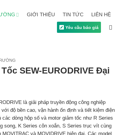
TRƯỜNG
GIỚI THIỆU
TIN TỨC
LIÊN HỆ
Yêu cầu báo giá
 TRƯỜNG
 Tốc SEW-EURODRIVE Đại
DRIVE là giải pháp truyền động công nghiệp
 với độ bền cao, vận hành ổn định và tiết kiệm điện
 các dòng hộp số và motor giảm tốc như R Series
ng song, K Series côn xoắn, S Series trục vít cùng
tần MOVITRAC và MOVIDRIVE hiện đại. Các model