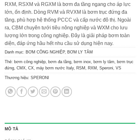
RXM, RSXM và RGXM là bơm đa tầng ngang cho áp lực
lớn, ổn định. Dòng RVM và RVXM là bơm trục đứng đa
tầng, phù hợp hệ thống PCCC và cấp nước đô thị. Ngoài
ra, CBM chuyên tưới tiêu nông nghiệp và WXM cho lưu
lượng lớn trong công nghiệp. Đây là giải pháp bơm toàn
diện, đáp ứng hầu hết nhu cầu sử dụng hiện nay.
Danh mục:
BƠM CÔNG NGHIỆP
,
BƠM LY TÂM
Thẻ:
bơm công nghiệp
,
bơm đa tầng
,
bơm inox
,
bơm ly tâm
,
bơm trục
đứng
,
CMX
,
CX
,
máy bơm nước Italy
,
RSM
,
RXM
,
Speroni
,
VS
Thương hiệu:
SPERONI
MÔ TẢ