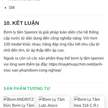
SM
10. KẾT LUẬN
Bơm ly tâm Speroni là giải pháp toàn diện cho hệ thống
cấp nước từ dân dụng đến công nghiệp nặng. Với hơn
100 model khác nhau, hãng đáp ứng hầu hết nhu cầu từ
nhỏ đến lớn, từ áp thấp đến áp cao.
Ngoài ra còn có các sản phẩm thay thế bơm ly tâm speroni
vui lòng xem thêm tại đây: https://maykhuaychim.net/danh-
muc-san-pham/bom-cong-nghiep/
SẢN PHẨM TƯƠNG TỰ