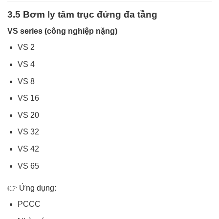
3.5 Bơm ly tâm trục đứng đa tầng
VS series (công nghiệp nặng)
VS 2
VS 4
VS 8
VS 16
VS 20
VS 32
VS 42
VS 65
👉 Ứng dụng:
PCCC