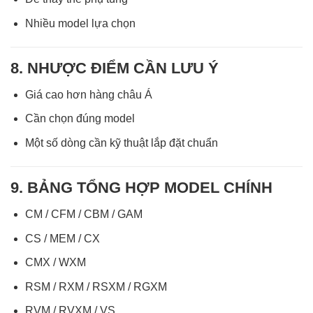
Nhiều model lựa chọn
8. NHƯỢC ĐIỂM CẦN LƯU Ý
Giá cao hơn hàng châu Á
Cần chọn đúng model
Một số dòng cần kỹ thuật lắp đặt chuẩn
9. BẢNG TỔNG HỢP MODEL CHÍNH
CM / CFM / CBM / GAM
CS / MEM / CX
CMX / WXM
RSM / RXM / RSXM / RGXM
RVM / RVXM / VS