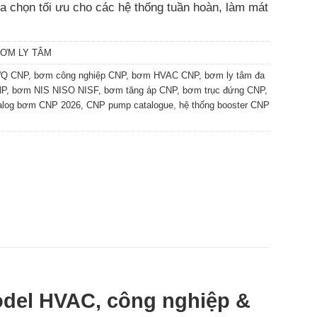
a chọn tối ưu cho các hệ thống tuần hoàn, làm mát
ƠM LY TÂM
WQ CNP
,
bơm công nghiệp CNP
,
bơm HVAC CNP
,
bơm ly tâm đa
NP
,
bơm NIS NISO NISF
,
bơm tăng áp CNP
,
bơm trục đứng CNP
,
alog bơm CNP 2026
,
CNP pump catalogue
,
hệ thống booster CNP
odel HVAC, công nghiệp &