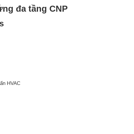
ứng đa tầng CNP
s
huẩn HVAC