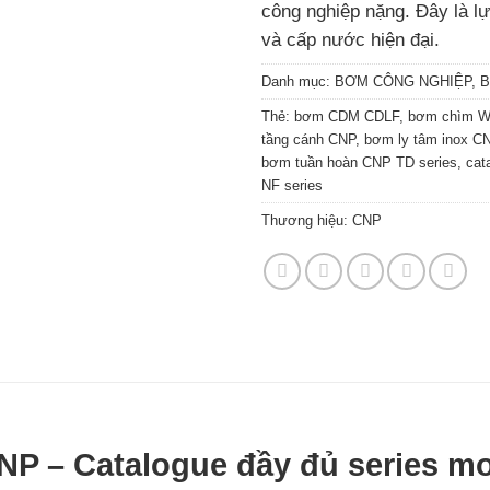
công nghiệp nặng. Đây là lự
và cấp nước hiện đại.
Danh mục:
BƠM CÔNG NGHIỆP
,
B
Thẻ:
bơm CDM CDLF
,
bơm chìm 
tầng cánh CNP
,
bơm ly tâm inox C
bơm tuần hoàn CNP TD series
,
cat
NF series
Thương hiệu:
CNP
NP – Catalogue đầy đủ series m