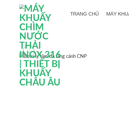
Bỏ
qua
TRANG CHỦ
MÁY KHU
nội
dung