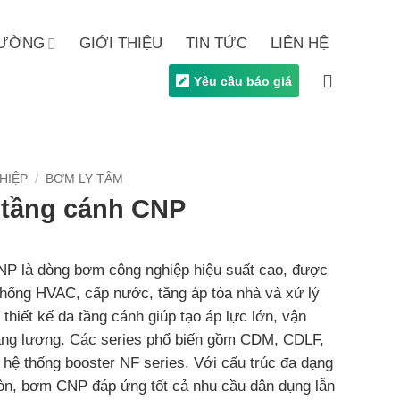
TRƯỜNG
GIỚI THIỆU
TIN TỨC
LIÊN HỆ
Yêu cầu báo giá
HIỆP
/
BƠM LY TÂM
 tầng cánh CNP
NP là dòng bơm công nghiệp hiệu suất cao, được
 thống HVAC, cấp nước, tăng áp tòa nhà và xử lý
thiết kế đa tầng cánh giúp tạo áp lực lớn, vận
năng lượng. Các series phổ biến gồm CDM, CDLF,
ệ thống booster NF series. Với cấu trúc đa dạng
mòn, bơm CNP đáp ứng tốt cả nhu cầu dân dụng lẫn