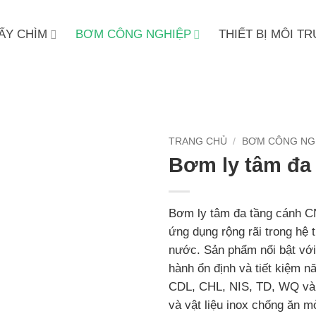
ẤY CHÌM
BƠM CÔNG NGHIỆP
THIẾT BỊ MÔI 
TRANG CHỦ
/
BƠM CÔNG NG
Bơm ly tâm đa
Bơm ly tâm đa tầng cánh C
ứng dụng rộng rãi trong hệ
nước. Sản phẩm nổi bật với 
hành ổn định và tiết kiệm 
CDL, CHL, NIS, TD, WQ và h
và vật liệu inox chống ăn 