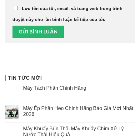
Lưu tên của tôi, email, và trang web trong trình
duyệt này cho lần bình luận kế tiếp của tôi.
TIN TỨC MỚI
Máy Tách Phân Chính Hãng
Không
có
bình
luận
Máy Ép Phân Heo Chính Hãng Báo Giá Mới Nhất
ở
2026
Máy
Tách
Không
Phân
có
Chính
Máy Khuấy Bùn Thải Máy Khuấy Chìm Xử Lý
bình
Hãng
luận
Nước Thải Hiệu Quả
ở