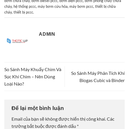
bơm chữa cháy
,
bơm diesel pccc
,
bơm điện pccc
,
bơm phòng cháy chữa
cháy
,
hệ thống pccc
,
máy bơm cứu hỏa
,
máy bơm pccc
,
thiết bị chữa
cháy
,
thiết bị pccc
.
ADMIN
So Sánh Máy Khuấy Chìm Và
So Sánh Máy Phân Tích Khí
Sục Khí Chìm – Nên Dùng
Biogas Cubic và Binder
Loại Nào?
Để lại một bình luận
Email của bạn sẽ không được hiển thị công khai.
Các
trường bắt buộc được đánh dấu
*