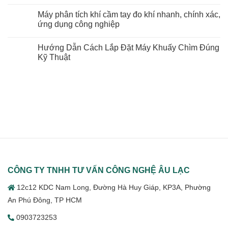
Máy
Không
Ép
có
Máy phân tích khí cầm tay đo khí nhanh, chính xác,
Phân
bình
Heo
luận
ứng dụng công nghiệp
Chính
ở
Hãng
Máy
Không
Báo
Khuấy
có
Hướng Dẫn Cách Lắp Đặt Máy Khuấy Chìm Đúng
Giá
Bùn
bình
Mới
Thải
luận
Kỹ Thuật
Nhất
Máy
ở
2026
Khuấy
Máy
Không
Chìm
phân
có
Xử
tích
bình
Lý
khí
luận
Nước
cầm
ở
Thải
tay
Hướng
Hiệu
đo
Dẫn
Quả
khí
Cách
nhanh,
Lắp
chính
Đặt
xác,
Máy
ứng
Khuấy
dụng
Chìm
công
Đúng
nghiệp
Kỹ
Thuật
CÔNG TY TNHH TƯ VẤN CÔNG NGHỆ ÂU LẠC
12c12 KDC Nam Long, Đường Hà Huy Giáp, KP3A, Phường
An Phú Đông, TP HCM
0903723253