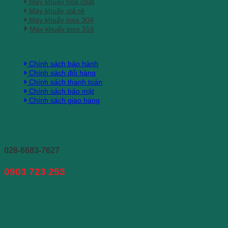
Máy khuấy hoá chất
Máy khuấy giá rẻ
Máy khuấy inox 304
Máy khuấy inox 316
CHĂM SÓC KH
Chính sách bảo hành
Chính sách đổi hàng
Chính sách thanh toán
Chính sách bảo mật
Chính sách giao hàng
HỖ TRỢ KHÁCH HÀNG
028-6683-7627
0903 723 253