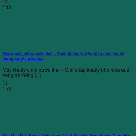
14
Th3
Máy khuấy chìm nước thải – Thiết bị khuấy trộn hiệu quả cho hệ
thống xử lý nước thải
Máy khuấy chìm nước thải – Giải pháp khuấy trộn hiệu quả
trong hệ thống [...]
11
Th3
Nên Mua Máy Khuấy Chìm Loại Nào? Báo Giá Máy Khuấy Chìm Mới