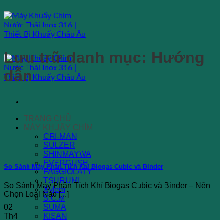
Bỏ
qua
nội
dung
Lưu trữ danh mục:
Hướng
dẫn
TRANG CHỦ
MÁY KHUẤY CHÌM
CRI-MAN
SULZER
SHINMAYWA
EVERGUSH
So Sánh Máy Phân Tích Khí Biogas Cubic và Binder
FAGGIOLATY
TSURUMI
So Sánh Máy Phân Tích Khí Biogas Cubic và Binder – Nên
Xylem
Chọn Loại Nào [...]
S.C.M
02
SUMA
Th4
KISAN