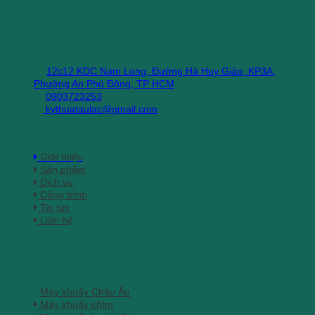
luận
ở
Thải
phân
H
Hướng
Máy
tích
B
Dẫn
Khuấy
khí
G
CÔNG TY TNHH TƯ VẤN CÔNG NGHỆ ÂU LẠC
Cách
Chìm
cầm
M
Lắp
Xử
tay
N
12c12 KDC Nam Long, Đường Hà Huy Giáp, KP3A,
Đặt
Lý
đo
2
Phường An Phú Đông, TP HCM
Máy
Nước
khí
0903723253
Khuấy
Thải
nhanh,
kythuataulac@gmail.com
Chìm
Hiệu
chính
Đúng
Quả
xác,
VỀ CHÚNG TÔI
Kỹ
ứng
Thuật
dụng
Giới thiệu
công
Sản phẩm
nghiệp
Dịch vụ
Công trình
Tin tức
Liên hệ
SẢN PHẨM
Máy khuấy Châu Âu
Máy khuấy chìm