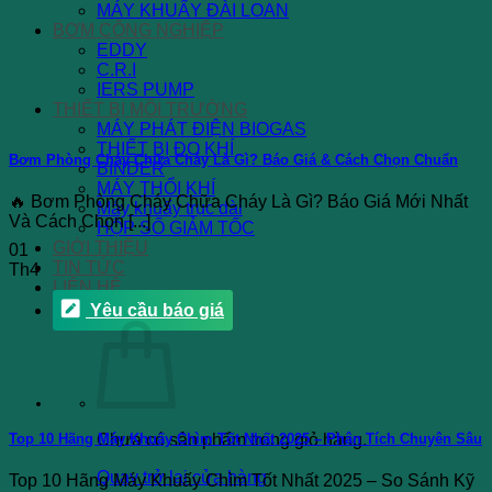
MÁY KHUẤY ĐÀI LOAN
BƠM CÔNG NGHIỆP
EDDY
C.R.I
IERS PUMP
THIẾT BỊ MÔI TRƯỜNG
MÁY PHÁT ĐIỆN BIOGAS
THIẾT BỊ ĐO KHÍ
Bơm Phòng Cháy Chữa Cháy Là Gì? Báo Giá & Cách Chọn Chuẩn
BINDER
MÁY THỔI KHÍ
🔥 Bơm Phòng Cháy Chữa Cháy Là Gì? Báo Giá Mới Nhất
Máy khuấy trục dài
Và Cách Chọn [...]
HỘP SỐ GIẢM TỐC
GIỚI THIỆU
01
TIN TỨC
Th4
LIÊN HỆ
Yêu cầu báo giá
Chưa có sản phẩm trong giỏ hàng.
Top 10 Hãng Máy Khuấy Chìm Tốt Nhất 2025 – Phân Tích Chuyên Sâu
Quay trở lại cửa hàng
Top 10 Hãng Máy Khuấy Chìm Tốt Nhất 2025 – So Sánh Kỹ