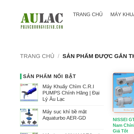
Bỏ
qua
TRANG CHỦ
MÁY KHU
nội
dung
TRANG CHỦ
/
SẢN PHẨM ĐƯỢC GẮN TH
SẢN PHẨM NỔI BẬT
Máy Khuấy Chìm C.R.I
PUMPS Chính Hãng | Đại
Lý Âu Lạc
Máy sục khí bề mặt
Aquaturbo AER-GD
NISSEI GT
Nam Chín
Giá Tốt