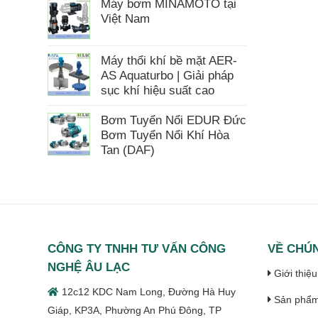
Máy bơm MINAMOTO tại
Việt Nam
Máy thổi khí bề mặt AER-
AS Aquaturbo | Giải pháp
sục khí hiệu suất cao
Bơm Tuyển Nổi EDUR Đức
Bơm Tuyển Nổi Khí Hòa
Tan (DAF)
CÔNG TY TNHH TƯ VẤN CÔNG
VỀ CHÚN
NGHỆ ÂU LẠC
Giới thiệu
12c12 KDC Nam Long, Đường Hà Huy
Sản phẩ
Giáp, KP3A, Phường An Phú Đông, TP