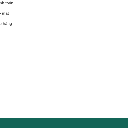
nh toán
o mật
o hàng