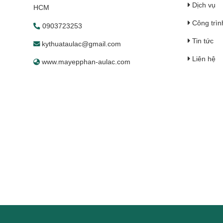
Dịch vụ
HCM
Công trìn
0903723253
Tin tức
kythuataulac@gmail.com
Liên hệ
www.mayepphan-aulac.com