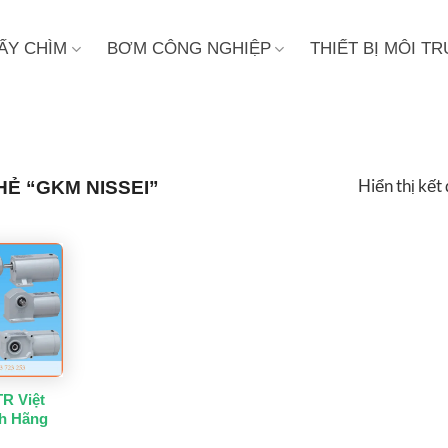
ẤY CHÌM
BƠM CÔNG NGHIỆP
THIẾT BỊ MÔI 
Hiển thị kết
Ẻ “GKM NISSEI”
R Việt
h Hãng