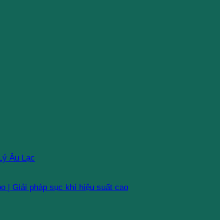
Lý Âu Lạc
 | Giải pháp sục khí hiệu suất cao