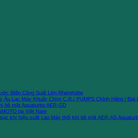
ớc Biển Công Suất Lớn Rheinhütte
Máy Khuấy Chìm C.R.I PUMPS Chính Hãng | Đại 
hí bề mặt Aquaturbo AER-GD
MOTO tại Việt Nam
Máy thổi khí bề mặt AER-AS Aquaturbo