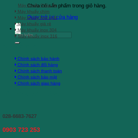
Máy khuấy Châu Âu
Chưa có sản phẩm trong giỏ hàng.
Máy khuấy chìm
Quay trở lại cửa hàng
Máy khuấy hoá chất
Máy khuấy giá rẻ
Máy khuấy inox 304
Tìm
Máy khuấy inox 316
kiếm:
CHĂM SÓC KH
Chính sách bảo hành
Chính sách đổi hàng
Chính sách thanh toán
Chính sách bảo mật
Chính sách giao hàng
HỖ TRỢ KHÁCH HÀNG
028-6683-7627
0903 723 253