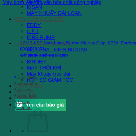
SUMA
Máy bơm vận chuyển hóa chất công nghiệp
KISAN
MÁY KHUẤY ĐÀI LOAN
BƠM CÔNG NGHIỆP
EDDY
C.R.I
CÔNG TY TNHH TƯ VẤN CÔNG NGHỆ ÂU LẠC
IERS PUMP
12c12 KDC Nam Long, Đường Hà Huy Giáp, KP3A, Phườn
THIẾT BỊ MÔI TRƯỜNG
0903723253
MÁY PHÁT ĐIỆN BIOGAS
kythuataulac@gmail.com
THIẾT BỊ ĐO KHÍ
BINDER
VỀ CHÚNG TÔI
MÁY THỔI KHÍ
Máy khuấy trục dài
Giới thiệu
HỘP SỐ GIẢM TỐC
Sản phẩm
GIỚI THIỆU
Dịch vụ
TIN TỨC
Công trình
LIÊN HỆ
Tin tức
Yêu cầu báo giá
Liên hệ
SẢN PHẨM