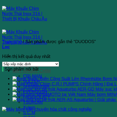
Bỏ
qua
nội
dung
Trang chủ
/
Sản phẩm được gắn thẻ “DUODOS”
Lọc
Hiển thị kết quả duy nhất
TRANG CHỦ
Sản phẩm nổi bật
MÁY KHUẤY CHÌM
CRI-MAN
Bơm Nư
SULZER
SHINMAYWA
Máy sục k
EVERGUSH
Máy bơm MINA
FAGGIOLATY
TSURUMI
Xylem
S.C.M