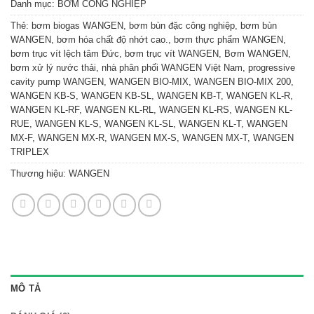
Danh mục:
BƠM CÔNG NGHIỆP
Thẻ:
bơm biogas WANGEN
,
bơm bùn đặc công nghiệp
,
bơm bùn
WANGEN
,
bơm hóa chất độ nhớt cao.
,
bơm thực phẩm WANGEN
,
bơm trục vít lệch tâm Đức
,
bơm trục vít WANGEN
,
Bơm WANGEN
,
bơm xử lý nước thải
,
nhà phân phối WANGEN Việt Nam
,
progressive
cavity pump WANGEN
,
WANGEN BIO-MIX
,
WANGEN BIO-MIX 200
,
WANGEN KB-S
,
WANGEN KB-SL
,
WANGEN KB-T
,
WANGEN KL-R
,
WANGEN KL-RF
,
WANGEN KL-RL
,
WANGEN KL-RS
,
WANGEN KL-
RUE
,
WANGEN KL-S
,
WANGEN KL-SL
,
WANGEN KL-T
,
WANGEN
MX-F
,
WANGEN MX-R
,
WANGEN MX-S
,
WANGEN MX-T
,
WANGEN
TRIPLEX
Thương hiệu:
WANGEN
MÔ TẢ