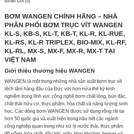
ĐÁNH GIÁ (0)
BƠM WANGEN CHÍNH HÃNG – NHÀ
PHÂN PHỐI BƠM TRỤC VÍT WANGEN
KL-S, KB-S, KL-T, KB-T, KL-R, KL-RUE,
KL-RS, KL-R TRIPLEX, BIO-MIX, KL-RF,
KL-RL, MX-S, MX-F, MX-R, MX-T TẠI
VIỆT NAM
Giới thiệu thương hiệu WANGEN
WANGEN là một trong những nhà sản xuất bơm trục vít
lệch tâm hàng đầu của Đức với hơn nửa thế kỷ kinh
nghiệm trong lĩnh vực công nghệ bơm chất lỏng, bùn đặc,
chất thải hữu cơ, thực phẩm, hóa chất và năng lượng sinh
học. Các dòng bơm WANGEN được sử dụng rộng rãi tại
hơn 50 quốc gia và xuất hiện trong hầu hết các ngành
công nghiệp quan trọng như xử lý nước thải, thực phẩm
đồ uống, hóa chất, dầu khí, giấy, khai khoáng, biogas và