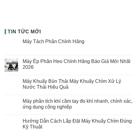
TIN TỨC MỚI
Máy Tách Phân Chính Hãng
Không
có
bình
luận
Máy Ép Phân Heo Chính Hãng Báo Giá Mới Nhất
ở
2026
Máy
Tách
Không
Phân
có
Chính
Máy Khuấy Bùn Thải Máy Khuấy Chìm Xử Lý
bình
Hãng
luận
Nước Thải Hiệu Quả
ở
Máy
Không
Ép
có
Máy phân tích khí cầm tay đo khí nhanh, chính xác,
Phân
bình
Heo
luận
ứng dụng công nghiệp
Chính
ở
Hãng
Máy
Không
Báo
Khuấy
có
Hướng Dẫn Cách Lắp Đặt Máy Khuấy Chìm Đúng
Giá
Bùn
bình
Mới
Thải
luận
Kỹ Thuật
Nhất
Máy
ở
2026
Khuấy
Máy
Không
Chìm
phân
có