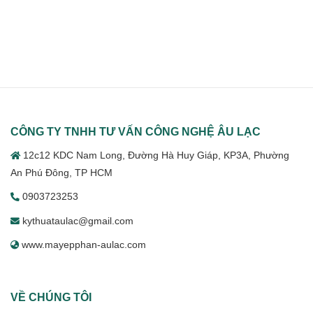
Xử
tích
bình
Lý
khí
luận
Nước
cầm
ở
Thải
tay
Hướng
Hiệu
đo
Dẫn
Quả
khí
Cách
nhanh,
Lắp
chính
Đặt
xác,
Máy
ứng
Khuấy
dụng
Chìm
công
Đúng
nghiệp
Kỹ
Thuật
CÔNG TY TNHH TƯ VẤN CÔNG NGHỆ ÂU LẠC
12c12 KDC Nam Long, Đường Hà Huy Giáp, KP3A, Phường
An Phú Đông, TP HCM
0903723253
kythuataulac@gmail.com
www.mayepphan-aulac.com
VỀ CHÚNG TÔI