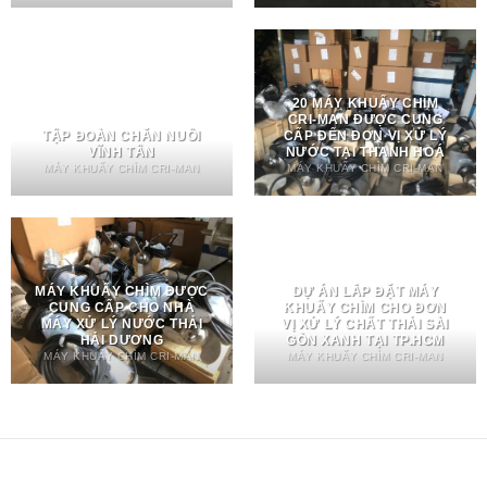
20 MÁY KHUẤY CHÌM
CRI-MAN ĐƯỢC CUNG
TẬP ĐOÀN CHĂN NUÔI
CẤP ĐẾN ĐƠN VỊ XỬ LÝ
VĨNH TÂN
NƯỚC TẠI THANH HOÁ
MÁY KHUẤY CHÌM CRI-MAN
MÁY KHUẤY CHÌM CRI-MAN
MÁY KHUẤY CHÌM ĐƯỢC
DỰ ÁN LẮP ĐẶT MÁY
CUNG CẤP CHO NHÀ
KHUẤY CHÌM CHO ĐƠN
MÁY XỬ LÝ NƯỚC THẢI
VỊ XỬ LÝ CHẤT THẢI SÀI
HẢI DƯƠNG
GÒN XANH TẠI TP.HCM
MÁY KHUẤY CHÌM CRI-MAN
MÁY KHUẤY CHÌM CRI-MAN