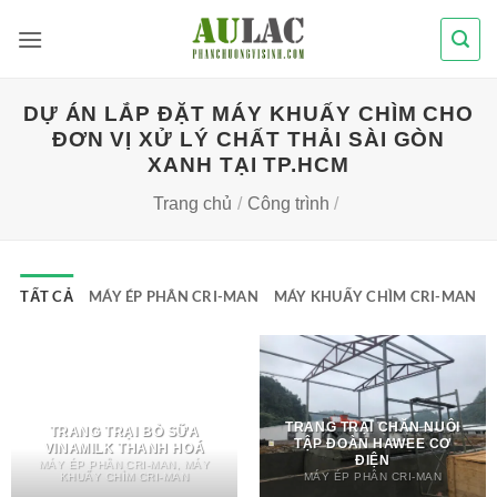
Bỏ
qua
nội
dung
DỰ ÁN LẮP ĐẶT MÁY KHUẤY CHÌM CHO
ĐƠN VỊ XỬ LÝ CHẤT THẢI SÀI GÒN
XANH TẠI TP.HCM
Trang chủ
/
Công trình
/
TẤT CẢ
MÁY ÉP PHÂN CRI-MAN
MÁY KHUẤY CHÌM CRI-MAN
TRANG TRẠI CHĂN NUÔI
TRANG TRẠI BÒ SỮA
TẬP ĐOÀN HAWEE CƠ
VINAMILK THANH HOÁ
ĐIỆN
MÁY ÉP PHÂN CRI-MAN, MÁY
KHUẤY CHÌM CRI-MAN
MÁY ÉP PHÂN CRI-MAN