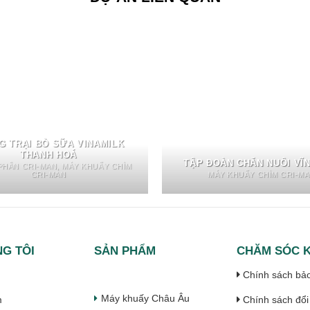
G TRẠI BÒ SỮA VINAMILK
THANH HOÁ
TẬP ĐOÀN CHĂN NUÔI VĨ
PHÂN CRI-MAN, MÁY KHUẤY CHÌM
CRI-MAN
MÁY KHUẤY CHÌM CRI-M
G TÔI
SẢN PHẨM
CHĂM SÓC 
Chính sách bả
Máy khuấy Châu Âu
m
Chính sách đổi