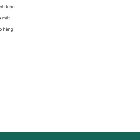
nh toán
o mật
o hàng