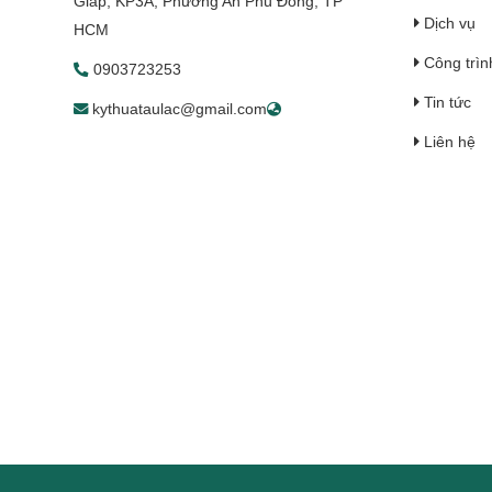
Giáp, KP3A, Phường An Phú Đông, TP
Dịch vụ
HCM
Công trìn
0903723253
Tin tức
kythuataulac@gmail.com
Liên hệ