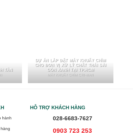
DỰ ÁN LẮP ĐẶT MÁY KHUẤY CHÌM
CHO ĐƠN VỊ XỬ LÝ CHẤT THẢI SÀI
NH TÂN
GÒN XANH TẠI TP.HCM
AN
MÁY KHUẤY CHÌM CRI-MAN
KH
HỖ TRỢ KHÁCH HÀNG
028-6683-7627
o hành
 hàng
0903 723 253