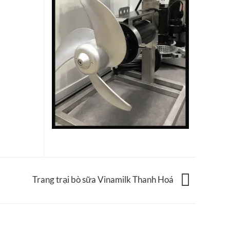
nhanh,
chính
xác,
ứng
dụng
công
nghiệp
Trang trại bò sữa Vinamilk Thanh Hoá