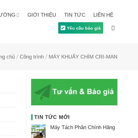
TRƯỜNG
GIỚI THIỆU
TIN TỨC
LIÊN HỆ
Yêu cầu báo giá
/
/
ng chủ
Công trình
MÁY KHUẤY CHÌM CRI-MAN
TIN TỨC MỚI
Máy Tách Phân Chính Hãng
Không