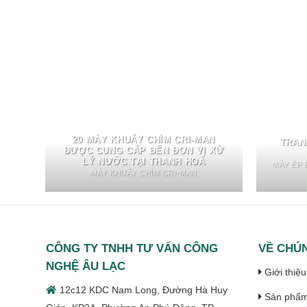
20 MÁY KHUẤY CHÌM CRI-MAN
TRAN
ĐƯỢC CUNG CẤP ĐẾN ĐƠN VỊ XỬ
LÝ NƯỚC TẠI THANH HOÁ
MÁY ÉP 
MÁY KHUẤY CHÌM CRI-MAN
CÔNG TY TNHH TƯ VẤN CÔNG
VỀ CHÚN
NGHỆ ÂU LẠC
Giới thiệu
12c12 KDC Nam Long, Đường Hà Huy
Sản phẩ