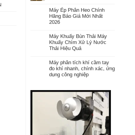
có
N
bình
luận
Máy Ép Phân Heo Chính
ở
Hãng Báo Giá Mới Nhất
Máy
Tách
2026
Phân
Không
Chính
có
Hãng
Máy Khuấy Bùn Thải Máy
bình
luận
Khuấy Chìm Xử Lý Nước
ở
Thải Hiệu Quả
Máy
Ép
Không
Phân
có
Máy phân tích khí cầm tay
Heo
bình
Chính
luận
đo khí nhanh, chính xác, ứng
Hãng
ở
dụng công nghiệp
Báo
Máy
Giá
Khuấy
Không
Mới
Bùn
có
Nhất
Thải
bình
2026
Máy
luận
Khuấy
ở
Chìm
Máy
Xử
phân
Lý
tích
Nước
khí
Thải
cầm
Hiệu
tay
Quả
đo
khí