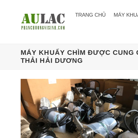
Bỏ
qua
TRANG CHỦ
MÁY KHU
nội
dung
MÁY KHUẤY CHÌM ĐƯỢC CUNG 
THẢI HẢI DƯƠNG