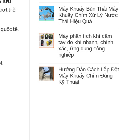
 lưu
Không
Phân
có
Máy Khuấy Bùn Thải Máy
Chính
ượt trội
bình
Hãng
luận
Khuấy Chìm Xử Lý Nước
ở
Thải Hiệu Quả
Máy
Ép
 quốc tế,
Không
Phân
có
Máy phân tích khí cầm
Heo
bình
Chính
luận
tay đo khí nhanh, chính
Hãng
ở
xác, ứng dụng công
Báo
Máy
Giá
nghiệp
Khuấy
Mới
Bùn
ột
Không
Nhất
Thải
có
2026
Máy
Hướng Dẫn Cách Lắp Đặt
bình
Khuấy
luận
Máy Khuấy Chìm Đúng
Chìm
ở
Xử
Kỹ Thuật
Máy
Lý
phân
Không
Nước
tích
có
Thải
khí
bình
Hiệu
cầm
luận
Quả
tay
ở
đo
Hướng
khí
Dẫn
nhanh,
Cách
chính
Lắp
xác,
Đặt
ứng
Máy
dụng
Khuấy