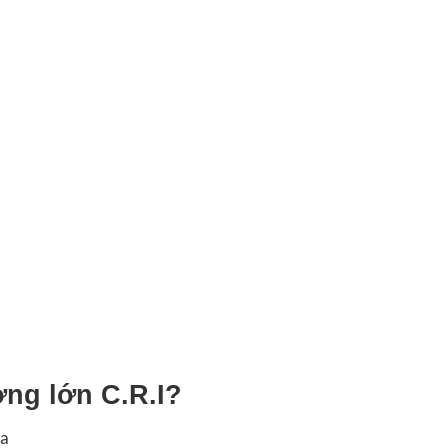
ng lớn C.R.I?
ia