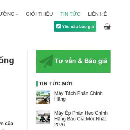
TRƯỜNG
GIỚI THIỆU
TIN TỨC
LIÊN HỆ
Yêu cầu báo giá
hống
TIN TỨC MỚI
Máy Tách Phân Chính
Hãng
Không
có
Máy Ép Phân Heo Chính
bình
luận
Hãng Báo Giá Mới Nhất
ở
ớn của
2026
Máy
Tách