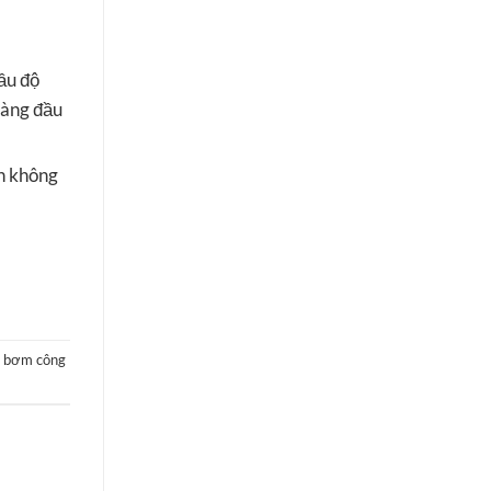
cầu độ
 hàng đầu
ọn không
 bơm công