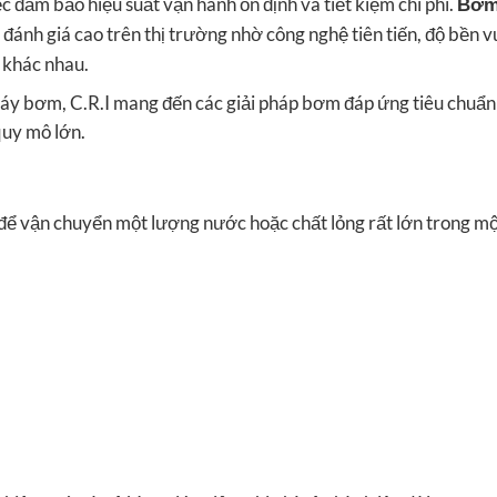
ệc đảm bảo hiệu suất vận hành ổn định và tiết kiệm chi phí.
Bơm
nh giá cao trên thị trường nhờ công nghệ tiên tiến, độ bền v
 khác nhau.
áy bơm, C.R.I mang đến các giải pháp bơm đáp ứng tiêu chuẩn
quy mô lớn.
 để vận chuyển một lượng nước hoặc chất lỏng rất lớn trong m