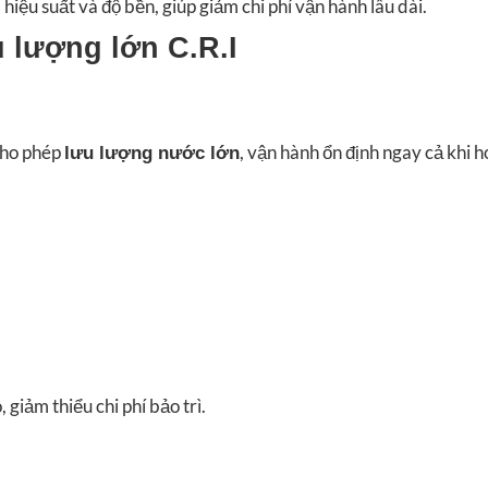
hiệu suất và độ bền, giúp giảm chi phí vận hành lâu dài.
 lượng lớn C.R.I
 cho phép
, vận hành ổn định ngay cả khi 
lưu lượng nước lớn
 giảm thiểu chi phí bảo trì.