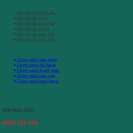
Máy khuấy Châu Âu
Máy khuấy chìm
Máy khuấy hoá chất
Máy khuấy giá rẻ
Máy khuấy inox 304
Máy khuấy inox 316
CHĂM SÓC KH
Chính sách bảo hành
Chính sách đổi hàng
Chính sách thanh toán
Chính sách bảo mật
Chính sách giao hàng
HỖ TRỢ KHÁCH HÀNG
028-6683-7627
0903 723 253