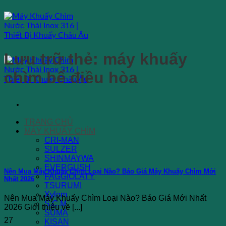
Bỏ
qua
nội
dung
Lưu trữ thẻ:
máy khuấy
chìm bể điều hòa
TRANG CHỦ
MÁY KHUẤY CHÌM
CRI-MAN
SULZER
SHINMAYWA
EVERGUSH
Nên Mua Máy Khuấy Chìm Loại Nào? Báo Giá Máy Khuấy Chìm Mới
FAGGIOLATY
Nhất 2026
TSURUMI
Xylem
Nên Mua Máy Khuấy Chìm Loại Nào? Báo Giá Mới Nhất
S.C.M
2026 Giới thiệu về [...]
SUMA
27
KISAN